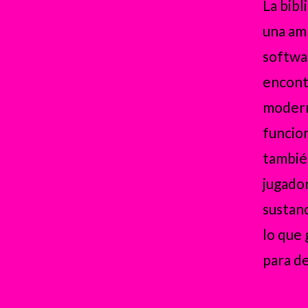
La bib
una am
softwar
encont
modern
funcio
tambié
jugado
sustanc
lo que
para de