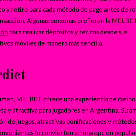
o y retiro para cada método de pago antes de re
ansacción. Algunas personas prefieren la
MELBE
ión
para realizar depósitos y retiros desde sus
tivos móviles de manera más sencilla.
dict
umen, MELBET ofrece una experiencia de casino
a y atractiva para jugadores en Argentina. Su am
ón de juegos, atractivas bonificaciones y método
onvenientes lo convierten en una opción popular.