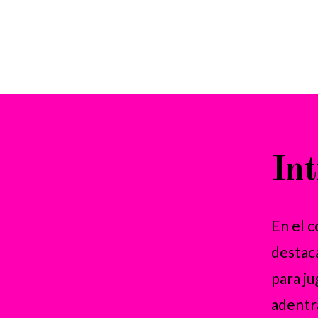
Int
En el 
destac
para ju
adentr