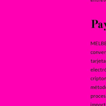
Pa
MELBET
conven
tarjeta
electró
cripto
método
procesa
importa