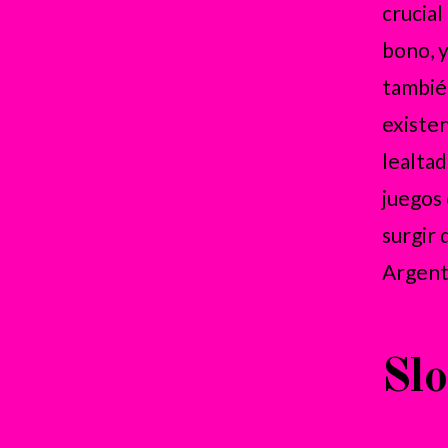
crucial
bono, 
tambié
existe
lealta
juegos
surgir 
Argent
Sl