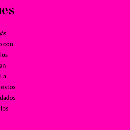
mes
más
o con
los
gan
 La
 estos
 dados
 los