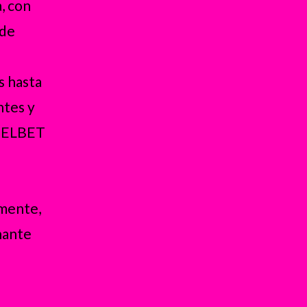
, con
 de
s hasta
ntes y
 MELBET
s
rmente,
nante